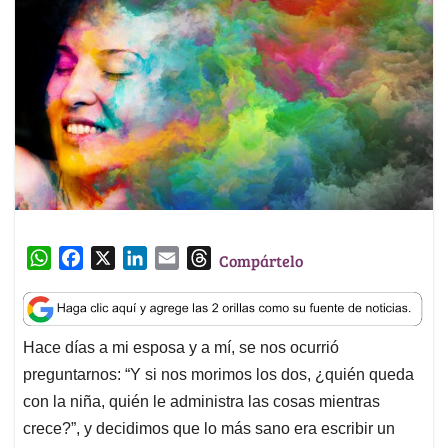
W
F
X
L
E
T
Compártelo
h
a
i
m
h
a
c
n
a
r
t
e
k
i
e
Hace días a mi esposa y a mí, se nos ocurrió
s
b
e
l
a
preguntarnos: “Y si nos morimos los dos, ¿quién queda
A
o
d
d
p
o
I
s
con la niña, quién le administra las cosas mientras
p
k
n
crece?”, y decidimos que lo más sano era escribir un