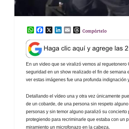
W
F
X
L
E
T
Compártelo
h
a
i
m
h
a
c
n
a
r
t
e
k
i
e
s
b
e
l
a
A
o
d
d
En un video que se viralizó vemos al reguetonero
p
o
I
s
seguridad en un show realizado el fin de semana 
p
k
n
ver estas imágenes fue una profunda indignación y
Detallando el vídeo una y otra vez únicamente pue
de un cobarde, de una persona sin respeto alguno
personas y sin temor alguno paralizó su concierto 
protegiendo para recriminarle que estaba con un pi
miramiento un microfonazo en la cabeza.