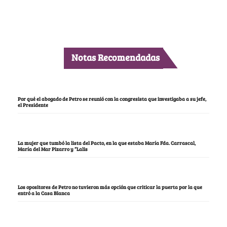
Notas Recomendadas
Por qué el abogado de Petro se reunió con la congresista que investigaba a su jefe,
el Presidente
La mujer que tumbó la lista del Pacto, en la que estaba María Fda. Carrascal,
María del Mar Pizarro y “Lalis
Los opositores de Petro no tuvieron más opción que criticar la puerta por la que
entró a la Casa Blanca