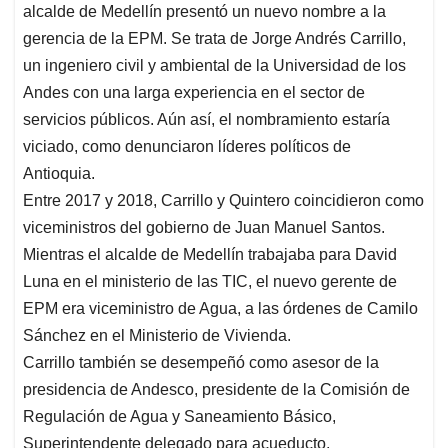
t
e
k
i
e
alcalde de Medellín presentó un nuevo nombre a la
s
b
e
l
a
gerencia de la EPM. Se trata de Jorge Andrés Carrillo,
A
o
d
d
un ingeniero civil y ambiental de la Universidad de los
p
o
I
s
Andes con una larga experiencia en el sector de
p
k
n
servicios públicos. Aún así, el nombramiento estaría
viciado, como denunciaron líderes políticos de
Antioquia.
Entre 2017 y 2018, Carrillo y Quintero coincidieron como
viceministros del gobierno de Juan Manuel Santos.
Mientras el alcalde de Medellín trabajaba para David
Luna en el ministerio de las TIC, el nuevo gerente de
EPM era viceministro de Agua, a las órdenes de Camilo
Sánchez en el Ministerio de Vivienda.
Carrillo también se desempeñó como asesor de la
presidencia de Andesco, presidente de la Comisión de
Regulación de Agua y Saneamiento Básico,
Superintendente delegado para acueducto,