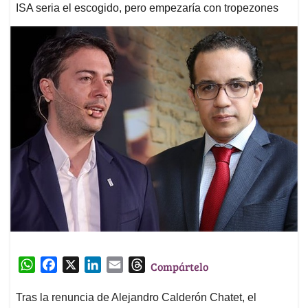
ISA seria el escogido, pero empezaría con tropezones
W
F
X
L
E
T
Compártelo
h
a
i
m
h
a
c
n
a
r
Tras la renuncia de Alejandro Calderón Chatet, el