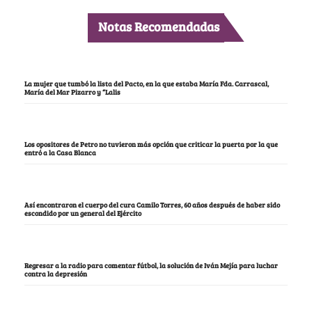
Notas Recomendadas
La mujer que tumbó la lista del Pacto, en la que estaba María Fda. Carrascal,
María del Mar Pizarro y “Lalis
Los opositores de Petro no tuvieron más opción que criticar la puerta por la que
entró a la Casa Blanca
Así encontraron el cuerpo del cura Camilo Torres, 60 años después de haber sido
escondido por un general del Ejército
Regresar a la radio para comentar fútbol, la solución de Iván Mejía para luchar
contra la depresión