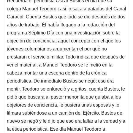
Recuerda el periodista Óscar Bustos el día que su
s
b
e
l
a
colega Manuel Teodoro casi lo saca a patadas del Canal
A
o
d
d
p
o
I
s
Caracol. Cuenta Bustos que todo se dio después de dos
p
k
n
años de trabajo. Él había llegado a la redacción del
programa Séptimo Día con una investigación sobre la
objeción de conciencia; aquel concepto con el que los
jóvenes colombianos argumentan el por qué no
prestaran el servicio militar. Todo indica que después de
ver el material, a Manuel Teodoro se le metió en la
cabeza montar una escena dentro de la crónica
periodística. De inmediato Bustos se negó; eso era
mentir. Teodoro se enfureció y a gritos, cuenta Bustos, le
pidió que buscara al pastor menonita que guiaba a los
objetores de conciencia, le pusiera unas esposas y lo
filmara subiéndose a un camión del Ejército. Bustos de
nuevo se negó y le dijo que eso era faltar a la verdad y a
la ética periodística. Ese día Manuel Teodoro a