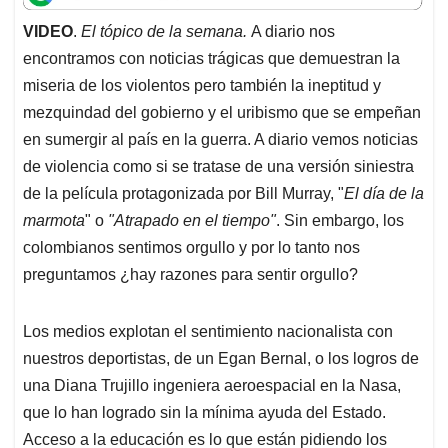
t
e
k
i
e
VIDEO
.
El tópico de la semana.
A diario nos
s
b
e
l
a
encontramos con noticias trágicas que demuestran la
A
o
d
d
p
o
I
s
miseria de los violentos pero también la ineptitud y
p
k
n
mezquindad del gobierno y el uribismo que se empeñan
en sumergir al país en la guerra. A diario vemos noticias
de violencia como si se tratase de una versión siniestra
de la película protagonizada por Bill Murray, "
El día de la
marmota
" o
"Atrapado en el tiempo"
. Sin embargo, los
colombianos sentimos orgullo y por lo tanto nos
preguntamos ¿hay razones para sentir orgullo?
Los medios explotan el sentimiento nacionalista con
nuestros deportistas, de un Egan Bernal, o los logros de
una Diana Trujillo ingeniera aeroespacial en la Nasa,
que lo han logrado sin la mínima ayuda del Estado.
Acceso a la educación es lo que están pidiendo los