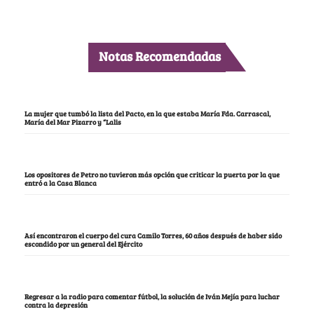
Notas Recomendadas
La mujer que tumbó la lista del Pacto, en la que estaba María Fda. Carrascal,
María del Mar Pizarro y “Lalis
Los opositores de Petro no tuvieron más opción que criticar la puerta por la que
entró a la Casa Blanca
Así encontraron el cuerpo del cura Camilo Torres, 60 años después de haber sido
escondido por un general del Ejército
Regresar a la radio para comentar fútbol, la solución de Iván Mejía para luchar
contra la depresión