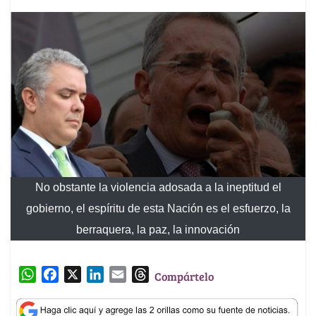
No obstante la violencia adosada a la ineptitud el
gobierno, el espíritu de esta Nación es el esfuerzo, la
berraquera, la paz, la innovación
W
F
X
L
E
T
Compártelo
h
a
i
m
h
a
c
n
a
r