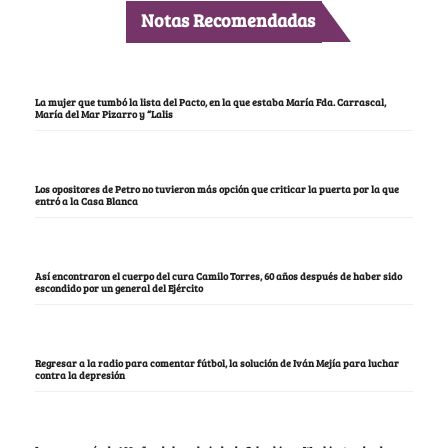
Notas Recomendadas
La mujer que tumbó la lista del Pacto, en la que estaba María Fda. Carrascal,
María del Mar Pizarro y “Lalis
Los opositores de Petro no tuvieron más opción que criticar la puerta por la que
entró a la Casa Blanca
Así encontraron el cuerpo del cura Camilo Torres, 60 años después de haber sido
escondido por un general del Ejército
Regresar a la radio para comentar fútbol, la solución de Iván Mejía para luchar
contra la depresión