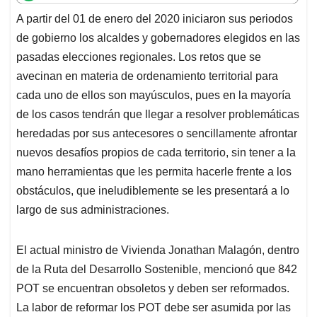
t
e
k
i
e
A partir del 01 de enero del 2020 iniciaron sus periodos
s
b
e
l
a
de gobierno los alcaldes y gobernadores elegidos en las
A
o
d
d
p
o
I
s
pasadas elecciones regionales. Los retos que se
p
k
n
avecinan en materia de ordenamiento territorial para
cada uno de ellos son mayúsculos, pues en la mayoría
de los casos tendrán que llegar a resolver problemáticas
heredadas por sus antecesores o sencillamente afrontar
nuevos desafíos propios de cada territorio, sin tener a la
mano herramientas que les permita hacerle frente a los
obstáculos, que ineludiblemente se les presentará a lo
largo de sus administraciones.
El actual ministro de Vivienda Jonathan Malagón, dentro
de la Ruta del Desarrollo Sostenible, mencionó que 842
POT se encuentran obsoletos y deben ser reformados.
La labor de reformar los POT debe ser asumida por las