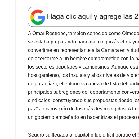
los sectores populares y campesinos. Aunque esa c
hostigamiento, los insultos y altos niveles de viole
de garantías), el entonces cabeza de lista del part
principales subregiones del departamento conver
sindicales, construyendo sus propuestas desde los t
paz” a disposición de los más desprotegidos. A tr
un gobierno empeñado en hacer trizas el proceso
Seguro su llegada al capitolio fue difícil porque e
los intereses más oscuros de la clase política trad
contra de los sectores opositores o alternativos (
conocen como nadie “las reglas del juego”. A lo qu
que el acuerdo le otorgó a la extinta guerrilla de 
representación de Antioquia, un territorio conserv
uribismo, se podría afirmar que no le esperaba un
ha sabido sortear las dificultades y representar 