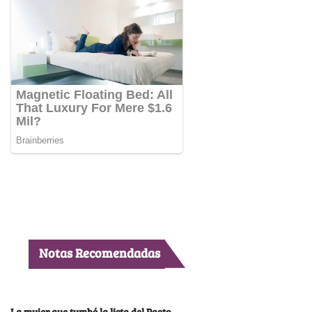
Notas Recomendadas
La mujer que tumbó la lista del Pacto,