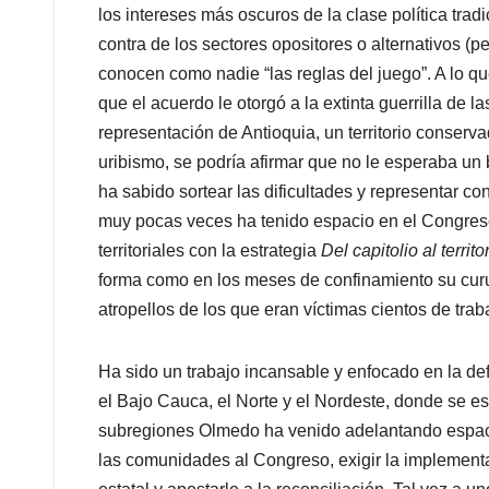
muy pocas veces ha tenido espacio en el Congres
territoriales con la estrategia
Del capitolio al territo
forma como en los meses de confinamiento su curul
atropellos de los que eran víctimas cientos de trab
Ha sido un trabajo incansable y enfocado en la de
el Bajo Cauca, el Norte y el Nordeste, donde se e
subregiones Olmedo ha venido adelantando espacio
las comunidades al Congreso, exigir la implement
estatal y apostarle a la reconciliación. Tal vez a 
recientemente Uribe al afirmar en un desacertado 
avanza en descrédito de mi gobierno en Magdalen
más alejado de la realidad. Quienes venimos sigu
ha concentrado en escuchar y poner a disposició
labor que cumple de forma permanente y en territo
Democrático. Así se puede evidenciar en el regist
territoriales que ha citado desde que asumió la cur