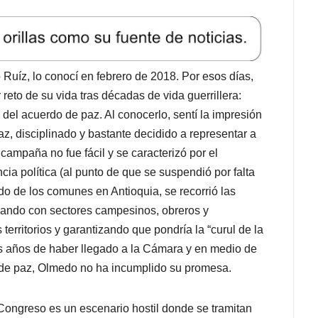
ampaña no fue fácil y se caracterizó por el
ncia política (al punto de que se suspendió por falta
ido de los comunes en Antioquia, se recorrió las
sando con sectores campesinos, obreros y
erritorios y garantizando que pondría la “curul de la
es años de haber llegado a la Cámara y en medio de
 de paz, Olmedo no ha incumplido su promesa.
l Congreso es un escenario hostil donde se tramitan
icional; la correlación de fuerzas siempre está en
permanentemente bloqueados); y, los tradicionales
e suma la agresividad del uribismo con las curules
las Farc-Ep. Si se tiene presente que Olmedo entró en
ador y graduado como la retaguardia histórica del
 buen ambiente; sin embargo, durante estos tres años
con firmeza los sectores del pequeño campesinado que