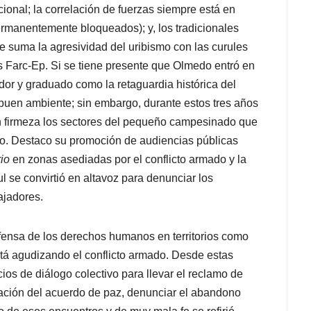
o. Destaco su promoción de audiencias públicas
rio
en zonas asediadas por el conflicto armado y la
 se convirtió en altavoz para denunciar los
ajadores.
fensa de los derechos humanos en territorios como
stá agudizando el conflicto armado. Desde estas
s de diálogo colectivo para llevar el reclamo de
ación del acuerdo de paz, denunciar el abandono
uno de esos encuentros y de muy mala fe se refirió
trino que “la JEP y el congresista de Farc Olmedo
a Medio con instrucción de Iván Márquez”. Nada
iendo el trabajo de Olmedo sabemos que su labor se
n del campesinado su espacio en la Cámara. Una
rios donde dudo llegue algún congresista del Centro
ro de sus actividades y en las decenas de audiencias
ul.