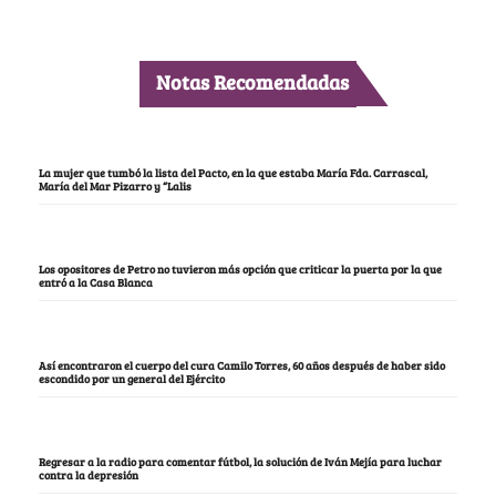
Notas Recomendadas
La mujer que tumbó la lista del Pacto, en la que estaba María Fda. Carrascal,
María del Mar Pizarro y “Lalis
Los opositores de Petro no tuvieron más opción que criticar la puerta por la que
entró a la Casa Blanca
Así encontraron el cuerpo del cura Camilo Torres, 60 años después de haber sido
escondido por un general del Ejército
Regresar a la radio para comentar fútbol, la solución de Iván Mejía para luchar
contra la depresión