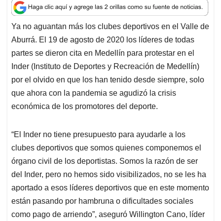
a
c
n
a
r
t
e
k
i
e
Ya no aguantan más los clubes deportivos en el Valle de
s
b
e
l
a
Aburrá. El 19 de agosto de 2020 los líderes de todas
A
o
d
d
p
o
I
s
partes se dieron cita en Medellín para protestar en el
p
k
n
Inder (Instituto de Deportes y Recreación de Medellín)
por el olvido en que los han tenido desde siempre, solo
que ahora con la pandemia se agudizó la crisis
económica de los promotores del deporte.
“El Inder no tiene presupuesto para ayudarle a los
clubes deportivos que somos quienes componemos el
órgano civil de los deportistas. Somos la razón de ser
del Inder, pero no hemos sido visibilizados, no se les ha
aportado a esos líderes deportivos que en este momento
están pasando por hambruna o dificultades sociales
como pago de arriendo”, aseguró Willington Cano, líder