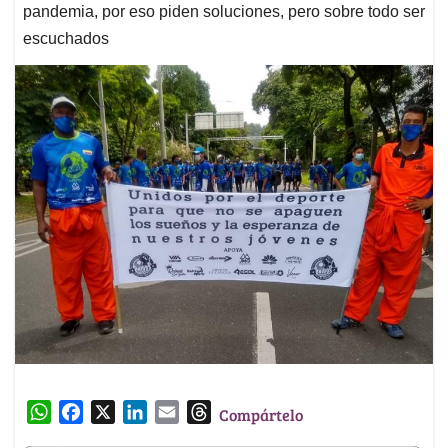
pandemia, por eso piden soluciones, pero sobre todo ser
escuchados
W
F
X
L
E
T
Compártelo
h
a
i
m
h