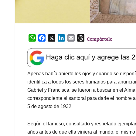
W
F
X
L
E
T
Compártelo
h
a
i
m
h
a
c
n
a
r
t
e
k
i
e
s
b
e
l
a
A
o
d
d
Apenas había abierto los ojos y cuando se disponía
p
o
I
s
identifica a todos los seres humanos para anunciar
p
k
n
Gabriel y Francisca, se fueron a buscar en el Alma
correspondiente al santoral para darle el nombre a
5 de agosto de 1932.
Según el famoso, consultado y respetado ejemplar,
años antes de que ella viniera al mundo, el mismo