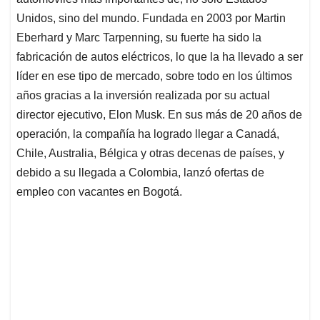
A
o
d
d
p
o
I
s
Unidos, sino del mundo. Fundada en 2003 por Martin
p
k
n
Eberhard y Marc Tarpenning, su fuerte ha sido la
fabricación de autos eléctricos, lo que la ha llevado a ser
líder en ese tipo de mercado, sobre todo en los últimos
años gracias a la inversión realizada por su actual
director ejecutivo, Elon Musk. En sus más de 20 años de
operación, la compañía ha logrado llegar a Canadá,
Chile, Australia, Bélgica y otras decenas de países, y
debido a su llegada a Colombia, lanzó ofertas de
empleo con vacantes en Bogotá.