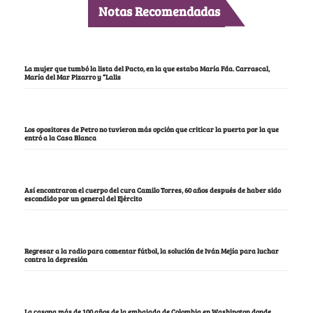
Notas Recomendadas
La mujer que tumbó la lista del Pacto, en la que estaba María Fda. Carrascal,
María del Mar Pizarro y “Lalis
Los opositores de Petro no tuvieron más opción que criticar la puerta por la que
entró a la Casa Blanca
Así encontraron el cuerpo del cura Camilo Torres, 60 años después de haber sido
escondido por un general del Ejército
Regresar a la radio para comentar fútbol, la solución de Iván Mejía para luchar
contra la depresión
La casona más de 100 años de la embajada de Colombia en Washington donde