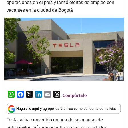
operaciones en el país y lanzó ofertas de empleo con
vacantes en la ciudad de Bogotá
W
F
X
L
E
T
Compártelo
h
a
i
m
h
a
c
n
a
r
t
e
k
i
e
Tesla se ha convertido en una de las marcas de
s
b
e
l
a
automóviles más importantes de, no solo Estados