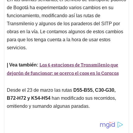
s
b
e
l
a
de Bogotá ha experimentado varios cambios en su
A
o
d
d
p
o
I
s
funcionamiento, modificando así las rutas de
p
k
n
Transmilenio y algunos de los paraderos del SITP por
obras en la vía. Le contamos algunos de estos cambios
para que los tenga cuenta a la hora de usar estos
servicios.
Las 6 estaciones de Transmilenio que
| Vea también:
dejarán de funcionar: se acerca el caos en la Caracas
Desde el 23 de marzo las rutas
D55-B55, C30-G30,
B72-H72 y K54-H54
han modificado sus recorridos,
omitiendo y sumando algunas paradas.