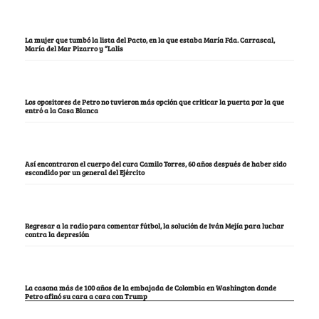
La mujer que tumbó la lista del Pacto, en la que estaba María Fda. Carrascal,
María del Mar Pizarro y “Lalis
Los opositores de Petro no tuvieron más opción que criticar la puerta por la que
entró a la Casa Blanca
Así encontraron el cuerpo del cura Camilo Torres, 60 años después de haber sido
escondido por un general del Ejército
Regresar a la radio para comentar fútbol, la solución de Iván Mejía para luchar
contra la depresión
La casona más de 100 años de la embajada de Colombia en Washington donde
Petro afinó su cara a cara con Trump