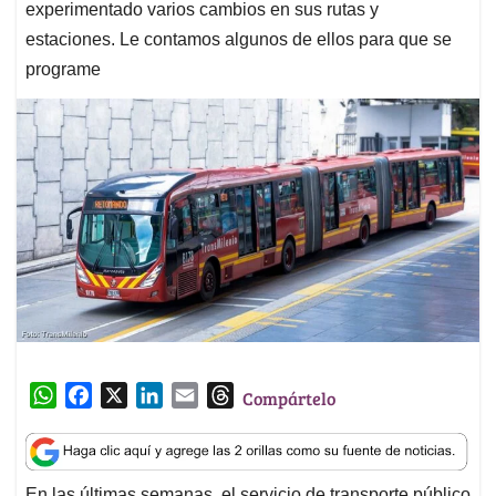
experimentado varios cambios en sus rutas y
estaciones. Le contamos algunos de ellos para que se
programe
W
F
X
L
E
T
Compártelo
h
a
i
m
h
a
c
n
a
r
t
e
k
i
e
En las últimas semanas, el servicio de transporte público