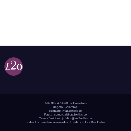
Calle 98a # 51-69 La Castellana
Bogotá, Colombia.
contacto @las2orillas.co
Pauta:
comercial@las2orillas.co
Temas Juridicos:
juridico@las2orillas.co
Todos los derechos reservados. Fundación Las Dos Orillas