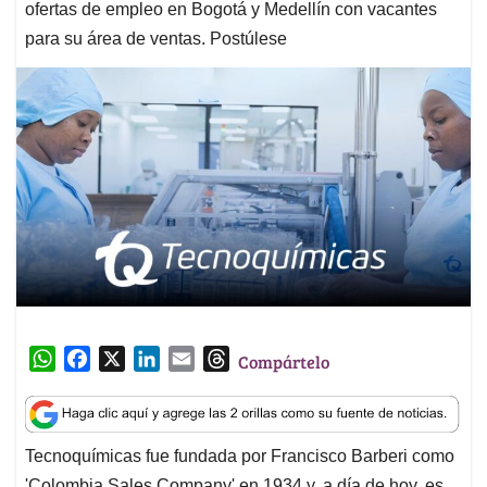
ofertas de empleo en Bogotá y Medellín con vacantes
para su área de ventas. Postúlese
W
F
X
L
E
T
Compártelo
h
a
i
m
h
a
c
n
a
r
t
e
k
i
e
Tecnoquímicas fue fundada por Francisco Barberi como
s
b
e
l
a
'Colombia Sales Company' en 1934 y, a día de hoy, es