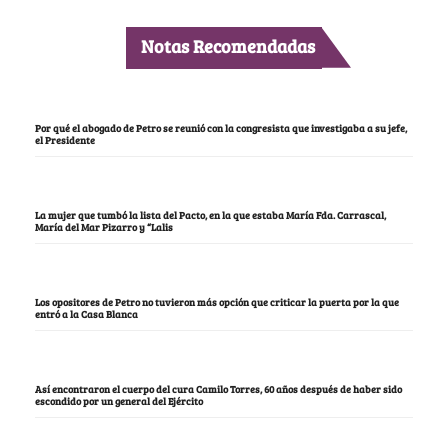
Notas Recomendadas
Por qué el abogado de Petro se reunió con la congresista que investigaba a su jefe,
el Presidente
La mujer que tumbó la lista del Pacto, en la que estaba María Fda. Carrascal,
María del Mar Pizarro y “Lalis
Los opositores de Petro no tuvieron más opción que criticar la puerta por la que
entró a la Casa Blanca
Así encontraron el cuerpo del cura Camilo Torres, 60 años después de haber sido
escondido por un general del Ejército