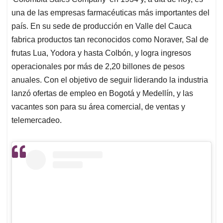
A
o
d
d
p
o
I
s
una de las empresas farmacéuticas más importantes del
p
k
n
país. En su sede de producción en Valle del Cauca
fabrica productos tan reconocidos como Noraver, Sal de
frutas Lua, Yodora y hasta Colbón, y logra ingresos
operacionales por más de 2,20 billones de pesos
anuales. Con el objetivo de seguir liderando la industria
lanzó ofertas de empleo en Bogotá y Medellín, y las
vacantes son para su área comercial, de ventas y
telemercadeo.