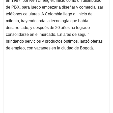
p
o
I
s
en 1987, por Ren Zhengfei, inició como un distribuidor
p
k
n
de PBX, para luego empezar a diseñar y comercializar
teléfonos celulares. A Colombia llegó al inicio del
milenio, trayendo toda la tecnología que había
desarrollado, y después de 20 años ha logrado
consolidarse en el mercado. En aras de seguir
brindando servicios y productos óptimos, lanzó ofertas
de empleo, con vacantes en la ciudad de Bogotá.