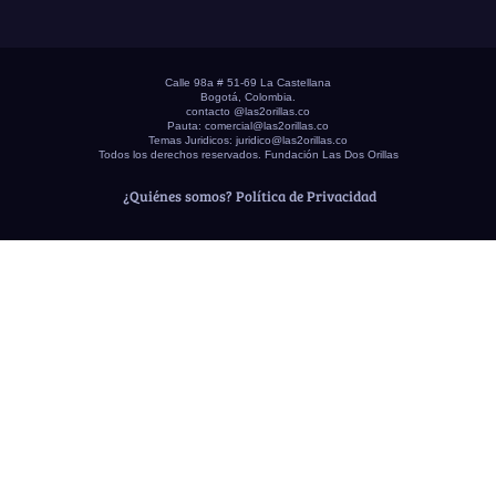
Calle 98a # 51-69 La Castellana
Bogotá, Colombia.
contacto @las2orillas.co
Pauta:
comercial@las2orillas.co
Temas Juridicos:
juridico@las2orillas.co
Todos los derechos reservados. Fundación Las Dos Orillas
¿Quiénes somos?
Política de Privacidad