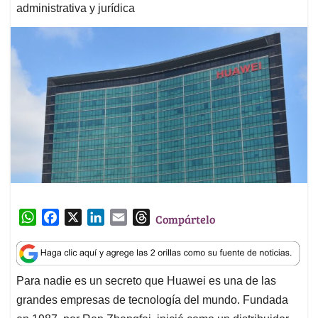
administrativa y jurídica
W
F
X
L
E
T
Compártelo
h
a
i
m
h
a
c
n
a
r
t
e
k
i
e
Para nadie es un secreto que Huawei es una de las
s
b
e
l
a
grandes empresas de tecnología del mundo. Fundada
A
o
d
d