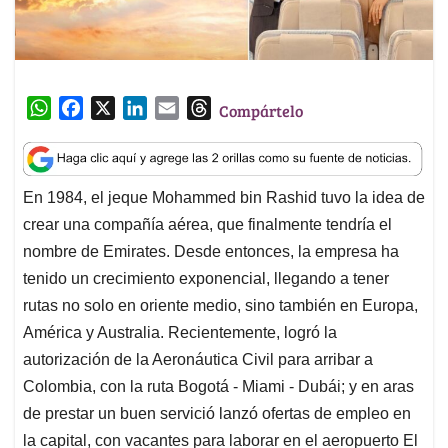
W
F
X
L
E
T
Compártelo
h
a
i
m
h
a
c
n
a
r
t
e
k
i
e
En 1984, el jeque Mohammed bin Rashid tuvo la idea de
s
b
e
l
a
crear una compañía aérea, que finalmente tendría el
A
o
d
d
p
o
I
s
nombre de Emirates. Desde entonces, la empresa ha
p
k
n
tenido un crecimiento exponencial, llegando a tener
rutas no solo en oriente medio, sino también en Europa,
América y Australia. Recientemente, logró la
autorización de la Aeronáutica Civil para arribar a
Colombia, con la ruta Bogotá - Miami - Dubái; y en aras
de prestar un buen servició lanzó ofertas de empleo en
la capital, con vacantes para laborar en el aeropuerto El