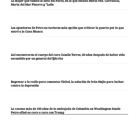
La mujer que tumbó la lista del Pacto, en la que estaba María Fda. Carrascal,
María del Mar Pizarro y “Lalis
Los opositores de Petro no tuvieron más opción que criticar la puerta por la que
entró a la Casa Blanca
Así encontraron el cuerpo del cura Camilo Torres, 60 años después de haber sido
escondido por un general del Ejército
Regresar a la radio para comentar fútbol, la solución de Iván Mejía para luchar
contra la depresión
La casona más de 100 años de la embajada de Colombia en Washington donde
Petro afinó su cara a cara con Trump