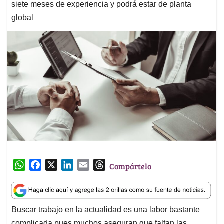
siete meses de experiencia y podrá estar de planta
global
W
F
X
L
E
T
Compártelo
h
a
i
m
h
a
c
n
a
r
t
e
k
i
e
Buscar trabajo en la actualidad es una labor bastante
s
b
e
l
a
complicada pues muchos aseguran que faltan las