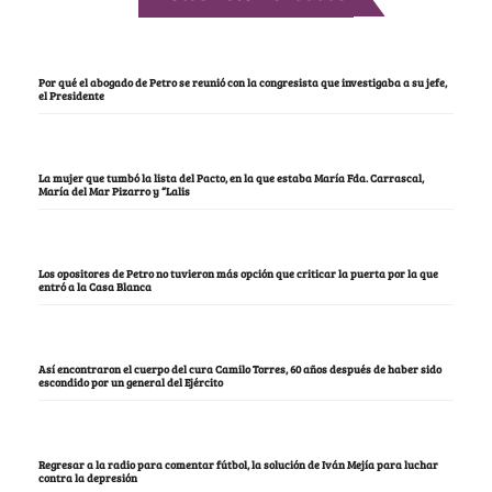
Por qué el abogado de Petro se reunió con la congresista que investigaba a su jefe,
el Presidente
La mujer que tumbó la lista del Pacto, en la que estaba María Fda. Carrascal,
María del Mar Pizarro y “Lalis
Los opositores de Petro no tuvieron más opción que criticar la puerta por la que
entró a la Casa Blanca
Así encontraron el cuerpo del cura Camilo Torres, 60 años después de haber sido
escondido por un general del Ejército
Regresar a la radio para comentar fútbol, la solución de Iván Mejía para luchar
contra la depresión