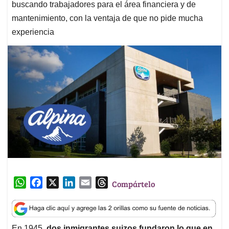
buscando trabajadores para el área financiera y de
mantenimiento, con la ventaja de que no pide mucha
experiencia
W
F
X
L
E
T
Compártelo
h
a
i
m
h
a
c
n
a
r
t
e
k
i
e
En 1945,
dos inmigrantes suizos fundaron lo que en