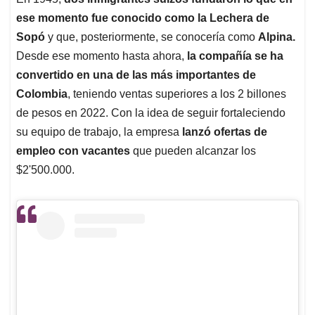
s
b
e
l
a
ese momento fue conocido como la Lechera de
A
o
d
d
p
o
I
s
Sopó
y que, posteriormente, se conocería como
Alpina.
p
k
n
Desde ese momento hasta ahora,
la compañía se ha
convertido en una de las más importantes de
Colombia
, teniendo ventas superiores a los 2 billones
de pesos en 2022. Con la idea de seguir fortaleciendo
su equipo de trabajo, la empresa
lanzó ofertas de
empleo con vacantes
que pueden alcanzar los
$2'500.000.