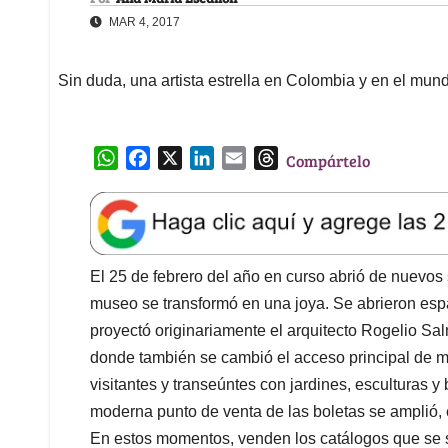
MAR 4, 2017
Sin duda, una artista estrella en Colombia y en el mu
W
F
X
L
E
T
Compártelo
h
a
i
m
h
a
c
n
a
r
t
e
k
i
e
s
b
e
l
a
A
o
d
d
El 25 de febrero del año en curso abrió de nuevos
p
o
I
s
museo se transformó en una joya. Se abrieron esp
p
k
n
proyectó originariamente el arquitecto Rogelio Sa
donde también se cambió el acceso principal de m
visitantes y transeúntes con jardines, esculturas y
moderna punto de venta de las boletas se amplió, e
En estos momentos, venden los catálogos que se 