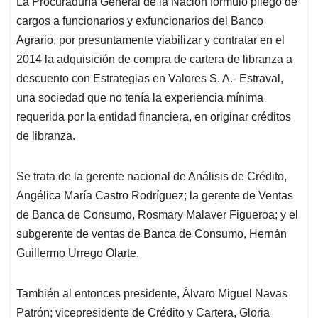
La Procuraduría General de la Nación formuló pliego de
s
b
e
l
a
cargos a funcionarios y exfuncionarios del Banco
A
o
d
d
p
o
I
s
Agrario, por presuntamente viabilizar y contratar en el
p
k
n
2014 la adquisición de compra de cartera de libranza a
descuento con Estrategias en Valores S. A.- Estraval,
una sociedad que no tenía la experiencia mínima
requerida por la entidad financiera, en originar créditos
de libranza.
Se trata de la gerente nacional de Análisis de Crédito,
Angélica María Castro Rodríguez; la gerente de Ventas
de Banca de Consumo, Rosmary Malaver Figueroa; y el
subgerente de ventas de Banca de Consumo, Hernán
Guillermo Urrego Olarte.
También al entonces presidente, Álvaro Miguel Navas
Patrón; vicepresidente de Crédito y Cartera, Gloria