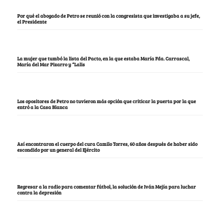
Por qué el abogado de Petro se reunió con la congresista que investigaba a su jefe,
el Presidente
La mujer que tumbó la lista del Pacto, en la que estaba María Fda. Carrascal,
María del Mar Pizarro y “Lalis
Los opositores de Petro no tuvieron más opción que criticar la puerta por la que
entró a la Casa Blanca
Así encontraron el cuerpo del cura Camilo Torres, 60 años después de haber sido
escondido por un general del Ejército
Regresar a la radio para comentar fútbol, la solución de Iván Mejía para luchar
contra la depresión