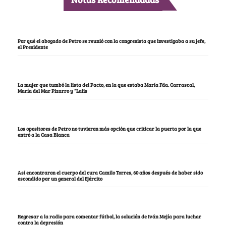
Por qué el abogado de Petro se reunió con la congresista que investigaba a su jefe,
el Presidente
La mujer que tumbó la lista del Pacto, en la que estaba María Fda. Carrascal,
María del Mar Pizarro y “Lalis
Los opositores de Petro no tuvieron más opción que criticar la puerta por la que
entró a la Casa Blanca
Así encontraron el cuerpo del cura Camilo Torres, 60 años después de haber sido
escondido por un general del Ejército
Regresar a la radio para comentar fútbol, la solución de Iván Mejía para luchar
contra la depresión