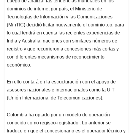
Luego de analizar las tendencias mundiales en los
s
b
e
l
a
dominios de internet por país, el Ministerio de
A
o
d
d
p
o
I
s
Tecnologías de Información y las Comunicaciones
p
k
n
(MinTIC) decidió licitar nuevamente el dominio .co, para
lo cual tendrá en cuenta las recientes experiencias de
India y Australia, naciones con similares números de
registro y que recurrieron a concesiones más cortas y
con diferentes mecanismos de reconocimiento
económico.
En ello contará en la estructuración con el apoyo de
asesores nacionales e internacionales como la UIT
(Unión Internacional de Telecomunicaciones).
Colombia ha optado por un modelo de operación
conocido como registro-registrador. Lo anterior se
traduce en que el concesionario es el operador técnico y