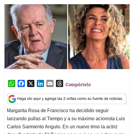
W
F
X
L
E
T
Compártelo
h
a
i
m
h
a
c
n
a
r
t
e
k
i
e
Margarita Rosa de Francisco ha decidido seguir
s
b
e
l
a
lanzando pullas al Tiempo y a su máximo acionista Luis
A
o
d
d
p
o
I
s
Carlos Sarmiento Angulo. En un nuevo trino la actriz
p
k
n