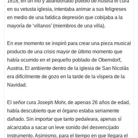
1818, en un frío y abandonado pueblo de Austria el cura
A
o
d
d
p
o
I
s
en su vetusta iglesia, intentaba animar a sus feligreses
p
k
n
en medio de una fatídica depresión que cobijaba a la
mayoría de ‘villanos’ (miembros de una villa).
En ese momento se inspiró para crear una pieza musical
producto de una crisis mayor de último momento que
había ocurrido en el pequeño poblado de Oberndorf,
Austria. El ambiente dentro de la iglesia de San Nicolás
era difícilmente de gozo en la tarde de la víspera de la
Navidad.
El señor cura Joseph Mohr, de apenas 26 años de edad,
había descubierto que el órgano estaba seriamente
dañado. Sin importar que tanto pedaleara, apenas sí
alcanzaba a sacar un leve sonido del desvencijado
instrumento. Asimismo, para el tiempo en que llegara el