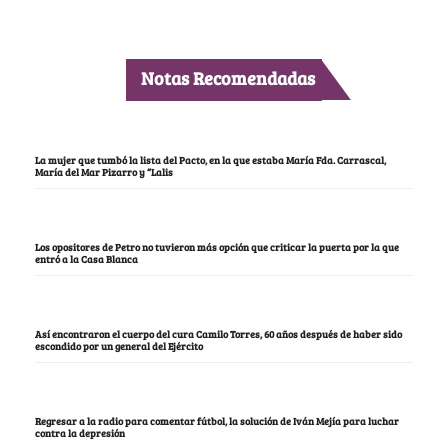
Notas Recomendadas
La mujer que tumbó la lista del Pacto, en la que estaba María Fda. Carrascal,
María del Mar Pizarro y “Lalis
Los opositores de Petro no tuvieron más opción que criticar la puerta por la que
entró a la Casa Blanca
Así encontraron el cuerpo del cura Camilo Torres, 60 años después de haber sido
escondido por un general del Ejército
Regresar a la radio para comentar fútbol, la solución de Iván Mejía para luchar
contra la depresión