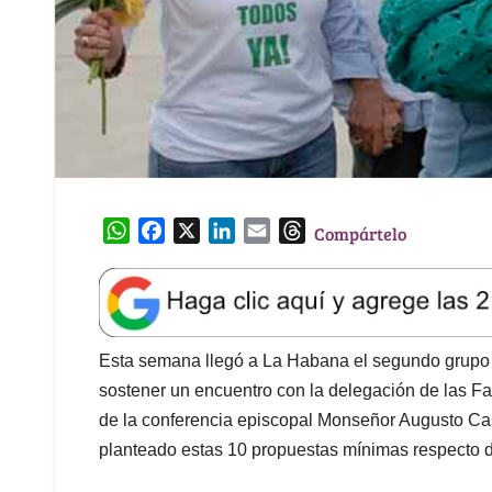
W
F
X
L
E
T
Compártelo
h
a
i
m
h
a
c
n
a
r
t
e
k
i
e
s
b
e
l
a
A
o
d
d
Esta semana llegó a La Habana el segundo grupo d
p
o
I
s
sostener un encuentro con la delegación de las F
p
k
n
de la conferencia episcopal Monseñor Augusto Cas
planteado estas 10 propuestas mínimas respecto de