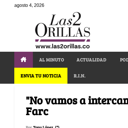
agosto 4, 2026
AL MINUTO
ACTUALIDAD
PO
ENVIA TU NOTICIA
R.I.N.
"No vamos a interca
Farc
Por
Tony López. (*)