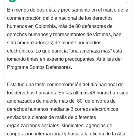
t
e
k
i
e
En menos de dos días, y precisamente en el marco de la
s
b
e
l
a
conmemoración del día nacional de los derechos
A
o
d
d
p
o
I
s
humanos en Colombia, más de 80 defensores de
p
k
n
derechos humanos y representantes de víctimas, han
sido amenazados(as) de muerte por medios
electrónicos. Lo que parecía “una amenaza más” está
tomando tintes en extremo preocupantes. Análisis del
Programa Somos Defensores.
Esta fue una triste conmemoración del día nacional de
los derechos humanos. En las últimas 48 horas han sido
amenazados de muerte más de 80 defensores de
derechos humanos mediante 3 correos electrónicos
enviados a cientos de mails de diferentes
organizaciones sociales, sindicales, agencias de
cooperación internacional y hasta a la oficina de la Alta