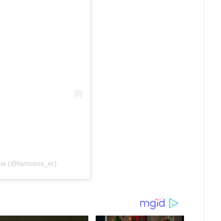
bia (@famosos_er)