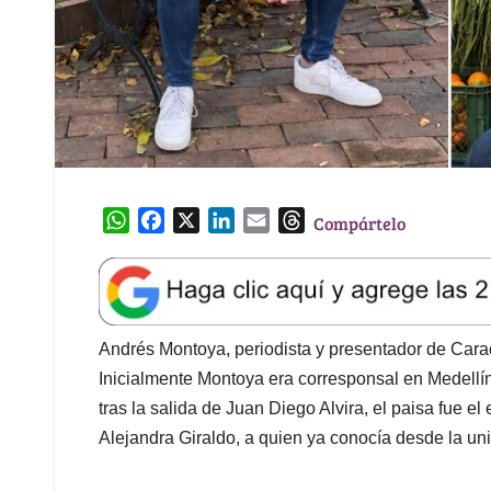
W
F
X
L
E
T
Compártelo
h
a
i
m
h
a
c
n
a
r
t
e
k
i
e
s
b
e
l
a
A
o
d
d
Andrés Montoya, periodista y presentador de Carac
p
o
I
s
Inicialmente Montoya era corresponsal en Medellín 
p
k
n
tras la salida de Juan Diego Alvira, el paisa fue el
Alejandra Giraldo, a quien ya conocía desde la uni