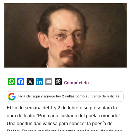
W
F
X
L
E
T
Compártelo
h
a
i
m
h
a
c
n
a
r
t
e
k
i
e
El fin de semana del 1 y 2 de febrero se presentará la
s
b
e
l
a
obra de teatro “Poemario ilustrado del poeta coronado”.
A
o
d
d
p
o
I
s
Una oportunidad valiosa para conocer la poesía de
p
k
n