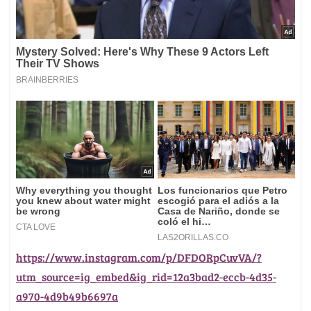
https://www.instagram.com/p/DFDORpCuvVA/?
utm_source=ig_embed&ig_rid=12a3bad2-eccb-4d35-
a970-4d9b49b6697a