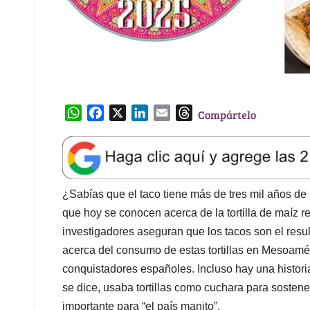
W
F
X
L
E
T
Compártelo
h
a
i
m
h
a
c
n
a
r
t
e
k
i
e
s
b
e
l
a
A
o
d
d
¿Sabías que el taco tiene más de tres mil años de 
p
o
I
s
que hoy se conocen acerca de la tortilla de maíz r
p
k
n
investigadores aseguran que los tacos son el resu
acerca del consumo de estas tortillas en Mesoamér
conquistadores españoles. Incluso hay una histor
se dice, usaba tortillas como cuchara para sostener
importante para “el país manito”.