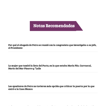
Notas Recomendadas
Por qué el abogado de Petro se reunió con la congresista que investigaba a su jefe,
el Presidente
La mujer que tumbó la lista del Pacto, en la que estaba María Fda. Carrascal,
María del Mar Pizarro y “Lalis
Los opositores de Petro no tuvieron más opción que criticar la puerta por la que
entró a la Casa Blanca