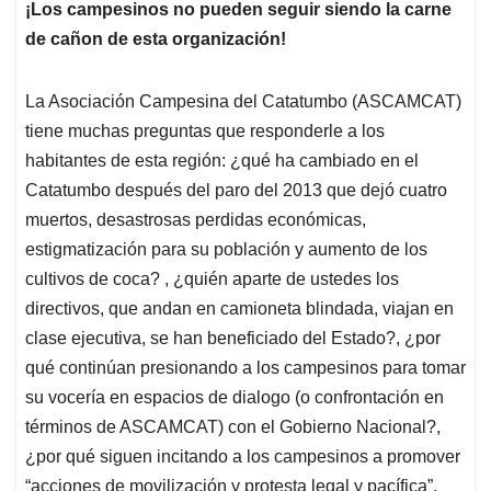
¡Los campesinos no pueden seguir siendo la carne
s
b
e
l
a
de cañon de esta organización!
A
o
d
d
p
o
I
s
p
k
n
La Asociación Campesina del Catatumbo (ASCAMCAT)
tiene muchas preguntas que responderle a los
habitantes de esta región: ¿qué ha cambiado en el
Catatumbo después del paro del 2013 que dejó cuatro
muertos, desastrosas perdidas económicas,
estigmatización para su población y aumento de los
cultivos de coca? , ¿quién aparte de ustedes los
directivos, que andan en camioneta blindada, viajan en
clase ejecutiva, se han beneficiado del Estado?, ¿por
qué continúan presionando a los campesinos para tomar
su vocería en espacios de dialogo (o confrontación en
términos de ASCAMCAT) con el Gobierno Nacional?,
¿por qué siguen incitando a los campesinos a promover
“acciones de movilización y protesta legal y pacífica”,