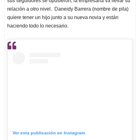
p
o
I
s
sus seguidores se opusieron, la empresaria va llevar su
p
k
n
relación a otro nivel. Daneidy Barrera (nombre de pila)
quiere tener un hijo junto a su nueva novia y están
haciendo todo lo necesario.
Ver esta publicación en Instagram