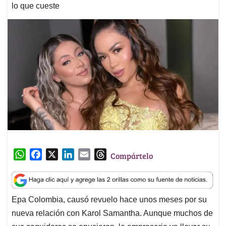
lo que cueste
W
F
X
L
E
T
Compártelo
h
a
i
m
h
a
c
n
a
r
t
e
k
i
e
Epa Colombia, causó revuelo hace unos meses por su
s
b
e
l
a
nueva relación con Karol Samantha. Aunque muchos de
A
o
d
d