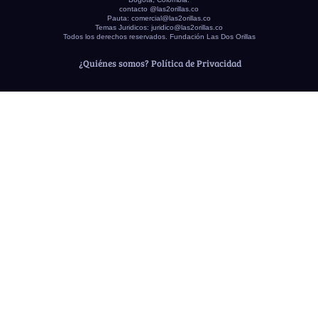
contacto @las2orillas.co
Pauta:
comercial@las2orillas.co
Temas Juridicos:
juridico@las2orillas.co
Todos los derechos reservados. Fundación Las Dos Orillas
¿Quiénes somos?
Política de Privacidad