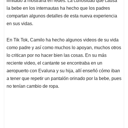
p
o
I
s
limitado a mostrarla en redes. La curiosidad que causa
p
k
n
la bebe en los internautas ha hecho que los padres
compartan algunos detalles de esta nueva experiencia
en sus vidas.
En Tik Tok, Camilo ha hecho algunos videos de su vida
como padre y así como muchos lo apoyan, muchos otros
lo critican por no hacer bien las cosas. En su más
reciente video, el cantante se encontraba en un
aeropuerto con Evaluna y su hija, allí enseñó cómo iban
a tener que repetir un pantalón orinado por la bebe, pues
no tenían cambio de ropa.