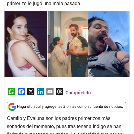
primerizo le jugó una mala pasada
W
F
X
L
E
T
Compártelo
h
a
i
m
h
a
c
n
a
r
t
e
k
i
e
Camilo y Evaluna son los padres primerizos más
s
b
e
l
a
sonados del momento, pues tras tener a Indigo se han
A
o
d
d