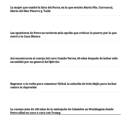
La mujer que tumbó la lista del Pacto, en la que estaba María Fda. Carrascal,
María del Mar Pizarro y “Lalis
Los opositores de Petro no tuvieron más opción que criticar la puerta por la que
entró a la Casa Blanca
Así encontraron el cuerpo del cura Camilo Torres, 60 años después de haber sido
escondido por un general del Ejército
Regresar a la radio para comentar fútbol, la solución de Iván Mejía para luchar
contra la depresión
La casona más de 100 años de la embajada de Colombia en Washington donde
Petro afinó su cara a cara con Trump