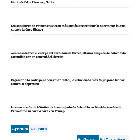
María del Mar Pizarro y “Lalis
Los opositores de Petro no tuvieron más opción que criticar la puerta por la que
entró a la Casa Blanca
Así encontraron el cuerpo del cura Camilo Torres, 60 años después de haber sido
escondido por un general del Ejército
Regresar a la radio para comentar fútbol, la solución de Iván Mejía para luchar
contra la depresión
La casona más de 100 años de la embajada de Colombia en Washington donde
Petro afinó su cara a cara con Trump
Apertura
Clausura
En General
En Casa
Fuera