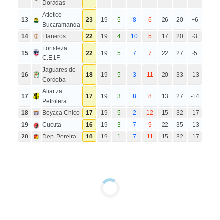
Doradas
Atletico
13
23
19
5
8
6
26
20
+6
Bucaramanga
14
Llaneros
22
19
4
10
5
17
20
-3
Fortaleza
15
22
19
5
7
7
22
27
-5
C.E.I.F.
Jaguares de
16
18
19
5
3
11
20
33
-13
Cordoba
Alianza
17
17
19
3
8
8
13
27
-14
Petrolera
18
Boyaca Chico
17
19
5
2
12
15
32
-17
19
Cucuta
16
19
3
7
9
22
35
-13
20
Dep. Pereira
10
19
1
7
11
15
32
-17