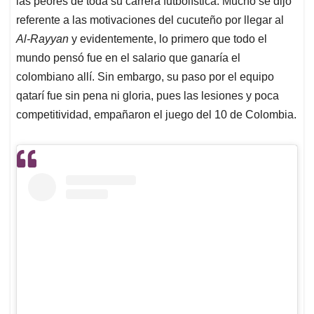
p
o
I
s
las peores de toda su carrera futbolística. Mucho se dijo
p
k
n
referente a las motivaciones del cucuteño por llegar al
Al-Rayyan
y evidentemente, lo primero que todo el
mundo pensó fue en el salario que ganaría el
colombiano allí. Sin embargo, su paso por el equipo
qatarí fue sin pena ni gloria, pues las lesiones y poca
competitividad, empañaron el juego del 10 de Colombia.