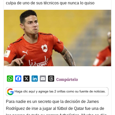
culpa de uno de sus técnicos que nunca lo quiso
W
F
X
L
E
T
Compártelo
h
a
i
m
h
a
c
n
a
r
t
e
k
i
e
Para nadie es un secreto que la decisión de James
s
b
e
l
a
Rodríguez de irse a jugar al fútbol de Qatar fue una de
A
o
d
d