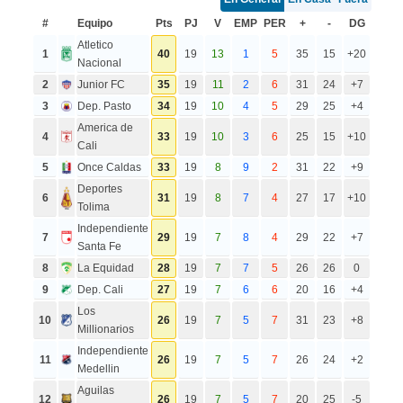
#
Equipo
Pts
PJ
V
EMP
PER
+
-
DG
Atletico
1
40
19
13
1
5
35
15
+20
Nacional
2
Junior FC
35
19
11
2
6
31
24
+7
3
Dep. Pasto
34
19
10
4
5
29
25
+4
America de
4
33
19
10
3
6
25
15
+10
Cali
5
Once Caldas
33
19
8
9
2
31
22
+9
Deportes
6
31
19
8
7
4
27
17
+10
Tolima
Independiente
7
29
19
7
8
4
29
22
+7
Santa Fe
8
La Equidad
28
19
7
7
5
26
26
0
9
Dep. Cali
27
19
7
6
6
20
16
+4
Los
10
26
19
7
5
7
31
23
+8
Millionarios
Independiente
11
26
19
7
5
7
26
24
+2
Medellin
Aguilas
12
26
19
7
5
7
20
25
-5