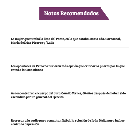
Notas Recomendadas
La mujer que tumbó la lista del Pacto, en la que estaba María Fda. Carrascal,
María del Mar Pizarro y “Lalis
Los opositores de Petro no tuvieron más opción que criticar la puerta por la que
entró a la Casa Blanca
Así encontraron el cuerpo del cura Camilo Torres, 60 años después de haber sido
escondido por un general del Ejército
Regresar a la radio para comentar fútbol, la solución de Iván Mejía para luchar
contra la depresión