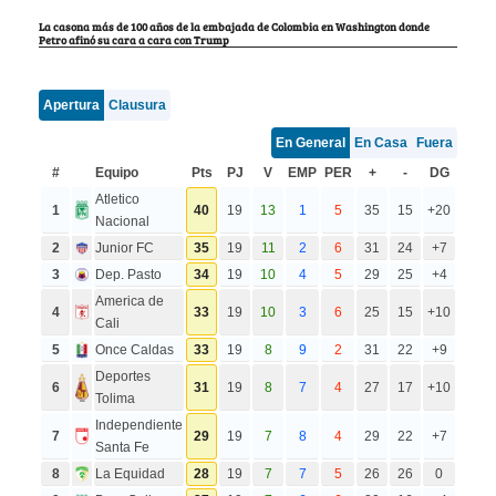
La casona más de 100 años de la embajada de Colombia en Washington donde
Petro afinó su cara a cara con Trump
Apertura
Clausura
En General
En Casa
Fuera
#
Equipo
Pts
PJ
V
EMP
PER
+
-
DG
Atletico
1
40
19
13
1
5
35
15
+20
Nacional
2
Junior FC
35
19
11
2
6
31
24
+7
3
Dep. Pasto
34
19
10
4
5
29
25
+4
America de
4
33
19
10
3
6
25
15
+10
Cali
5
Once Caldas
33
19
8
9
2
31
22
+9
Deportes
6
31
19
8
7
4
27
17
+10
Tolima
Independiente
7
29
19
7
8
4
29
22
+7
Santa Fe
8
La Equidad
28
19
7
7
5
26
26
0