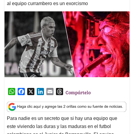
al equipo currambero es un exorcismo
W
F
X
L
E
T
Compártelo
h
a
i
m
h
a
c
n
a
r
t
e
k
i
e
Para nadie es un secreto que si hay una equipo que
s
b
e
l
a
este viviendo las duras y las maduras en el futbol
A
o
d
d