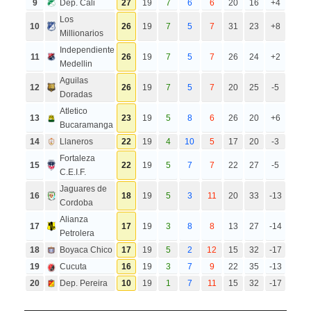
9
Dep. Cali
27
19
7
6
6
20
16
+4
Los
10
26
19
7
5
7
31
23
+8
Millionarios
Independiente
11
26
19
7
5
7
26
24
+2
Medellin
Aguilas
12
26
19
7
5
7
20
25
-5
Doradas
Atletico
13
23
19
5
8
6
26
20
+6
Bucaramanga
14
Llaneros
22
19
4
10
5
17
20
-3
Fortaleza
15
22
19
5
7
7
22
27
-5
C.E.I.F.
Jaguares de
16
18
19
5
3
11
20
33
-13
Cordoba
Alianza
17
17
19
3
8
8
13
27
-14
Petrolera
18
Boyaca Chico
17
19
5
2
12
15
32
-17
19
Cucuta
16
19
3
7
9
22
35
-13
20
Dep. Pereira
10
19
1
7
11
15
32
-17