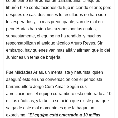
p
o
I
s
colombiano es el Junior de Barranquilla. El equipo
p
k
n
tiburón hizo contrataciones de lujo iniciando el año; pero
después de casi dos meses lo resultados no han sido
los esperados y, lo mas preocupante, van de mal en
peor. Hartas han sido las razones por las cuales,
supuestamente, el equipo no ha rendido, y muchos
responsabilizan al antiguo técnico Arturo Reyes. Sin
embargo, hay quienes van mas allá y afirman que lo del
Junior es un tema de brujería.
Fue Milciades Arias, un mentalista y naturista, quien
aseguró esto en una conversación con el periodista
barranquillero Jorge Cura Amar. Según sus
apreciaciones, el equipo currambero está enterrado a 10
millas náuticas, y la única solución que existe para que
salga de este mal momento es que la hagan un
exorcismo.
"El equipo está enterrado a 10 millas