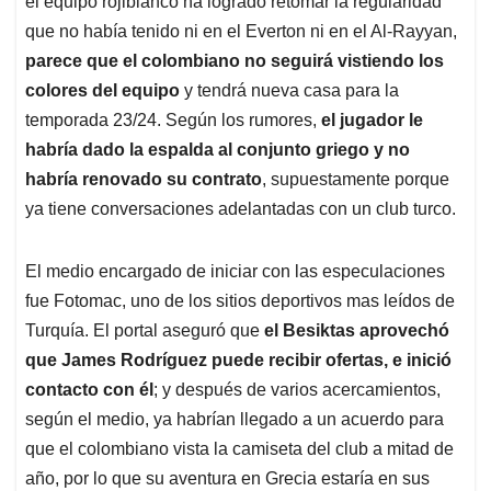
p
o
I
s
el equipo rojiblanco ha logrado retomar la regularidad
p
k
n
que no había tenido ni en el Everton ni en el Al-Rayyan,
parece que el colombiano no seguirá vistiendo los
colores del equipo
y tendrá nueva casa para la
temporada 23/24. Según los rumores,
el jugador le
habría dado la espalda al conjunto griego y no
habría renovado su contrato
, supuestamente porque
ya tiene conversaciones adelantadas con un club turco.
El medio encargado de iniciar con las especulaciones
fue Fotomac, uno de los sitios deportivos mas leídos de
Turquía. El portal aseguró que
el Besiktas aprovechó
que James Rodríguez puede recibir ofertas, e inició
contacto con él
; y después de varios acercamientos,
según el medio, ya habrían llegado a un acuerdo para
que el colombiano vista la camiseta del club a mitad de
año, por lo que su aventura en Grecia estaría en sus