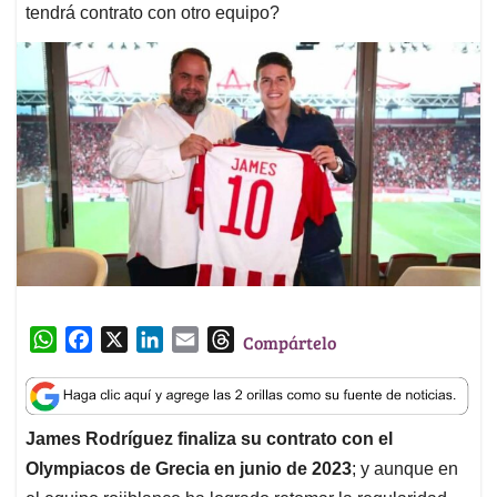
tendrá contrato con otro equipo?
W
F
X
L
E
T
Compártelo
h
a
i
m
h
a
c
n
a
r
t
e
k
i
e
James Rodríguez finaliza su contrato con el
s
b
e
l
a
Olympiacos de Grecia en junio de 2023
; y aunque en
A
o
d
d