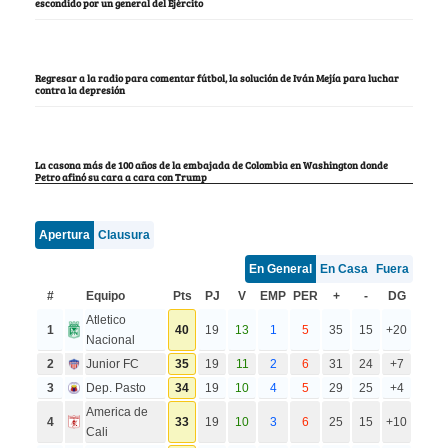
escondido por un general del Ejército
Regresar a la radio para comentar fútbol, la solución de Iván Mejía para luchar
contra la depresión
La casona más de 100 años de la embajada de Colombia en Washington donde
Petro afinó su cara a cara con Trump
Apertura
Clausura
En General
En Casa
Fuera
#
Equipo
Pts
PJ
V
EMP
PER
+
-
DG
Atletico
1
40
19
13
1
5
35
15
+20
Nacional
2
Junior FC
35
19
11
2
6
31
24
+7
3
Dep. Pasto
34
19
10
4
5
29
25
+4
America de
4
33
19
10
3
6
25
15
+10
Cali