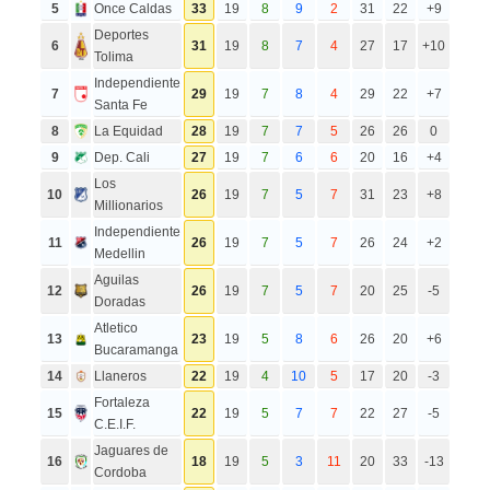
5
Once Caldas
33
19
8
9
2
31
22
+9
Deportes
6
31
19
8
7
4
27
17
+10
Tolima
Independiente
7
29
19
7
8
4
29
22
+7
Santa Fe
8
La Equidad
28
19
7
7
5
26
26
0
9
Dep. Cali
27
19
7
6
6
20
16
+4
Los
10
26
19
7
5
7
31
23
+8
Millionarios
Independiente
11
26
19
7
5
7
26
24
+2
Medellin
Aguilas
12
26
19
7
5
7
20
25
-5
Doradas
Atletico
13
23
19
5
8
6
26
20
+6
Bucaramanga
14
Llaneros
22
19
4
10
5
17
20
-3
Fortaleza
15
22
19
5
7
7
22
27
-5
C.E.I.F.
Jaguares de
16
18
19
5
3
11
20
33
-13
Cordoba