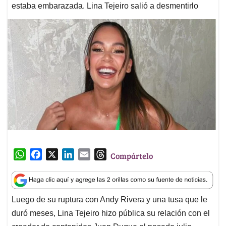
estaba embarazada. Lina Tejeiro salió a desmentirlo
W
F
X
L
E
T
Compártelo
h
a
i
m
h
a
c
n
a
r
t
e
k
i
e
Luego de su ruptura con Andy Rivera y una tusa que le
s
b
e
l
a
duró meses, Lina Tejeiro hizo pública su relación con el
A
o
d
d