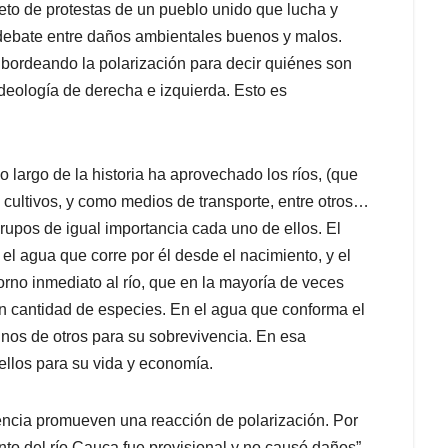
eto de protestas de un pueblo unido que lucha y
 debate entre daños ambientales buenos y malos.
 bordeando la polarización para decir quiénes son
deología de derecha e izquierda. Esto es
 largo de la historia ha aprovechado los ríos, (que
 cultivos, y como medios de transporte, entre otros…
rupos de igual importancia cada uno de ellos. El
 el agua que corre por él desde el nacimiento, y el
rno inmediato al río, que en la mayoría de veces
n cantidad de especies. En el agua que conforma el
nos de otros para su sobrevivencia. En esa
llos para su vida y economía.
encia promueven una reacción de polarización. Por
to del río Cauca fue provisional y no causó daños”.