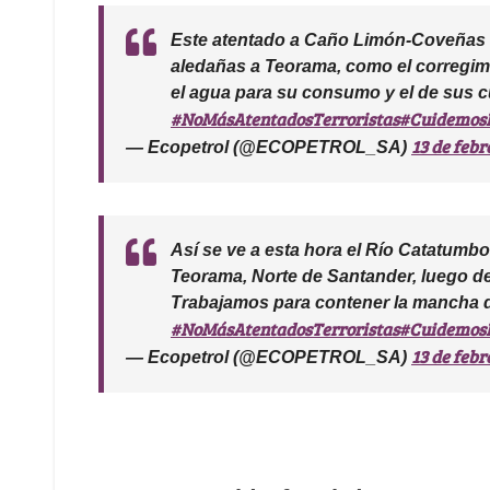
Este atentado a Caño Limón-Coveñas 
aledañas a Teorama, como el corregim
el agua para su consumo y el de sus cu
#NoMásAtentadosTerroristas
#Cuidemos
13 de febr
— Ecopetrol (@ECOPETROL_SA)
Así se ve a esta hora el Río Catatumbo 
Teorama, Norte de Santander, luego d
Trabajamos para contener la mancha d
#NoMásAtentadosTerroristas
#Cuidemos
13 de febr
— Ecopetrol (@ECOPETROL_SA)