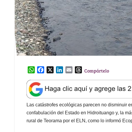
W
F
X
L
E
T
Compártelo
h
a
i
m
h
a
c
n
a
r
t
e
k
i
e
s
b
e
l
a
A
o
d
d
Las catástrofes ecológicas parecen no disminuir
p
o
I
s
confabulación del Estado en Hidroituango y, la más
p
k
n
rural de Teorama por el ELN, como lo informó Ecopet