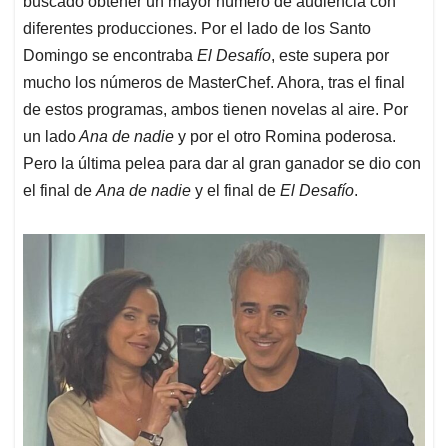
p
o
I
s
buscado obtener un mayor número de audiencia con
p
k
n
diferentes producciones. Por el lado de los Santo
Domingo se encontraba
El Desafío
, este supera por
mucho los números de MasterChef. Ahora, tras el final
de estos programas, ambos tienen novelas al aire. Por
un lado
Ana de nadie
y por el otro Romina poderosa.
Pero la última pelea para dar al gran ganador se dio con
el final de
Ana de nadie
y el final de
El Desafío
.