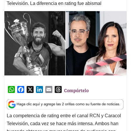
Televisión. La diferencia en rating fue abismal
W
F
X
L
E
T
Compártelo
h
a
i
m
h
a
c
n
a
r
t
e
k
i
e
La competencia de rating entre el canal RCN y Caracol
s
b
e
l
a
Televisión, cada vez se hace más intensa. Ambos han
A
o
d
d