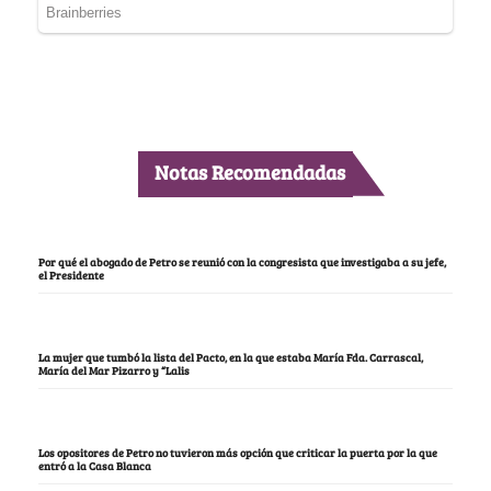
Notas Recomendadas
Por qué el abogado de Petro se reunió con la congresista que investigaba a su jefe,
el Presidente
La mujer que tumbó la lista del Pacto, en la que estaba María Fda. Carrascal,
María del Mar Pizarro y “Lalis
Los opositores de Petro no tuvieron más opción que criticar la puerta por la que
entró a la Casa Blanca