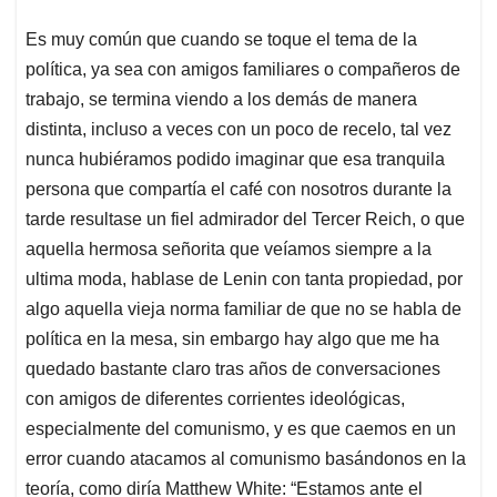
A
o
d
d
p
o
I
s
Es muy común que cuando se toque el tema de la
p
k
n
política, ya sea con amigos familiares o compañeros de
trabajo, se termina viendo a los demás de manera
distinta, incluso a veces con un poco de recelo, tal vez
nunca hubiéramos podido imaginar que esa tranquila
persona que compartía el café con nosotros durante la
tarde resultase un fiel admirador del Tercer Reich, o que
aquella hermosa señorita que veíamos siempre a la
ultima moda, hablase de Lenin con tanta propiedad, por
algo aquella vieja norma familiar de que no se habla de
política en la mesa, sin embargo hay algo que me ha
quedado bastante claro tras años de conversaciones
con amigos de diferentes corrientes ideológicas,
especialmente del comunismo, y es que caemos en un
error cuando atacamos al comunismo basándonos en la
teoría, como diría Matthew White: “Estamos ante el