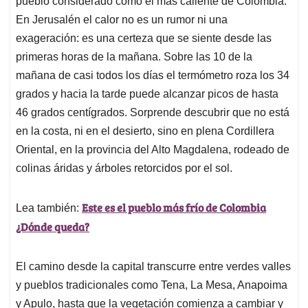
p
o
I
s
pueblo considerado como el más caliente de Colombia.
p
k
n
En Jerusalén el calor no es un rumor ni una
exageración: es una certeza que se siente desde las
primeras horas de la mañana. Sobre las 10 de la
mañana de casi todos los días el termómetro roza los 34
grados y hacia la tarde puede alcanzar picos de hasta
46 grados centígrados. Sorprende descubrir que no está
en la costa, ni en el desierto, sino en plena Cordillera
Oriental, en la provincia del Alto Magdalena, rodeado de
colinas áridas y árboles retorcidos por el sol.
Este es el pueblo más frío de Colombia
Lea también:
¿Dónde queda?
El camino desde la capital transcurre entre verdes valles
y pueblos tradicionales como Tena, La Mesa, Anapoima
y Apulo, hasta que la vegetación comienza a cambiar y