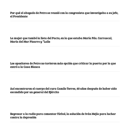
Por qué el abogado de Petro se reunió con la congresista que investigaba a su jefe,
el Presidente
La mujer que tumbó la lista del Pacto, en la que estaba María Fda. Carrascal,
María del Mar Pizarro y “Lalis
Los opositores de Petro no tuvieron más opción que criticar la puerta por la que
entró a la Casa Blanca
Así encontraron el cuerpo del cura Camilo Torres, 60 años después de haber sido
escondido por un general del Ejército
Regresar a la radio para comentar fútbol, la solución de Iván Mejía para luchar
contra la depresión