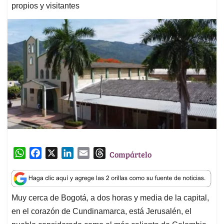
propios y visitantes
W
F
X
L
E
T
Compártelo
h
a
i
m
h
a
c
n
a
r
t
e
k
i
e
Muy cerca de Bogotá, a dos horas y media de la capital,
s
b
e
l
a
en el corazón de Cundinamarca, está Jerusalén, el
A
o
d
d