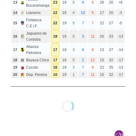
13
23
19
5
8
6
26
20
+6
Bucaramanga
14
Llaneros
22
19
4
10
5
17
20
-3
Fortaleza
15
22
19
5
7
7
22
27
-5
C.E.I.F.
Jaguares de
16
18
19
5
3
11
20
33
-13
Cordoba
Alianza
17
17
19
3
8
8
13
27
-14
Petrolera
18
Boyaca Chico
17
19
5
2
12
15
32
-17
19
Cucuta
16
19
3
7
9
22
35
-13
20
Dep. Pereira
10
19
1
7
11
15
32
-17