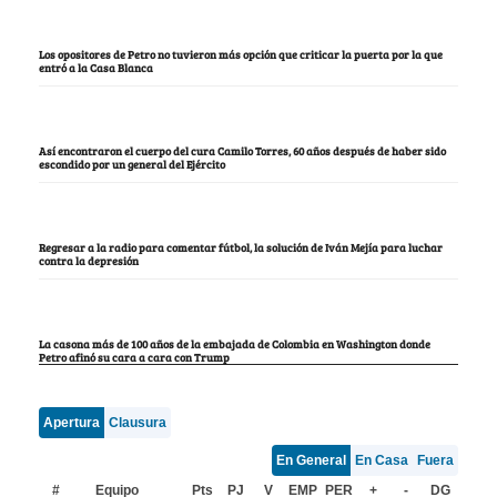
Los opositores de Petro no tuvieron más opción que criticar la puerta por la que
entró a la Casa Blanca
Así encontraron el cuerpo del cura Camilo Torres, 60 años después de haber sido
escondido por un general del Ejército
Regresar a la radio para comentar fútbol, la solución de Iván Mejía para luchar
contra la depresión
La casona más de 100 años de la embajada de Colombia en Washington donde
Petro afinó su cara a cara con Trump
Apertura
Clausura
En General
En Casa
Fuera
#
Equipo
Pts
PJ
V
EMP
PER
+
-
DG