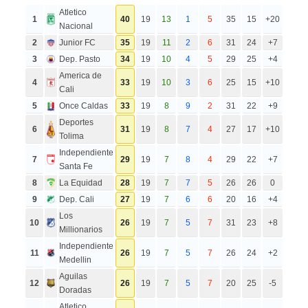
Atletico
1
40
19
13
1
5
35
15
+20
Nacional
2
Junior FC
35
19
11
2
6
31
24
+7
3
Dep. Pasto
34
19
10
4
5
29
25
+4
America de
4
33
19
10
3
6
25
15
+10
Cali
5
Once Caldas
33
19
8
9
2
31
22
+9
Deportes
6
31
19
8
7
4
27
17
+10
Tolima
Independiente
7
29
19
7
8
4
29
22
+7
Santa Fe
8
La Equidad
28
19
7
7
5
26
26
0
9
Dep. Cali
27
19
7
6
6
20
16
+4
Los
10
26
19
7
5
7
31
23
+8
Millionarios
Independiente
11
26
19
7
5
7
26
24
+2
Medellin
Aguilas
12
26
19
7
5
7
20
25
-5
Doradas
Atletico