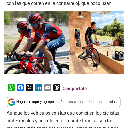
con las que corren en la contrarreloj, que poco usan
W
F
X
L
E
T
Compártelo
h
a
i
m
h
a
c
n
a
r
t
e
k
i
e
Aunque los vehículos con las que compiten los ciclistas
s
b
e
l
a
profesionales y no solo en el Tour de Francia son las
A
o
d
d