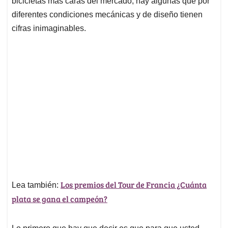
p
o
I
s
bicicletas más caras del mercado, hay algunas que por
p
k
n
diferentes condiciones mecánicas y de diseño tienen
cifras inimaginables.
Los premios del Tour de Francia ¿Cuánta
Lea también:
plata se gana el campeón?