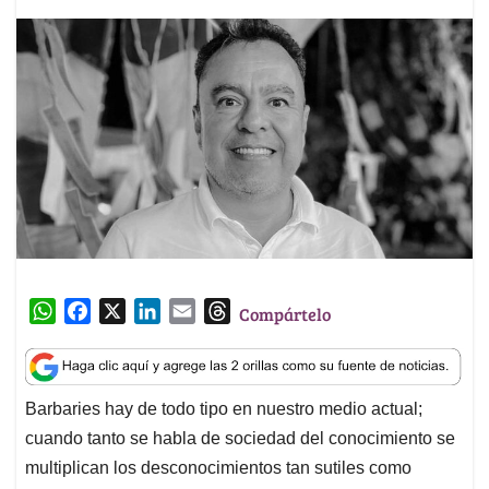
W
F
X
L
E
T
Compártelo
h
a
i
m
h
a
c
n
a
r
t
e
k
i
e
Barbaries hay de todo tipo en nuestro medio actual;
s
b
e
l
a
cuando tanto se habla de sociedad del conocimiento se
A
o
d
d
p
o
I
s
multiplican los desconocimientos tan sutiles como