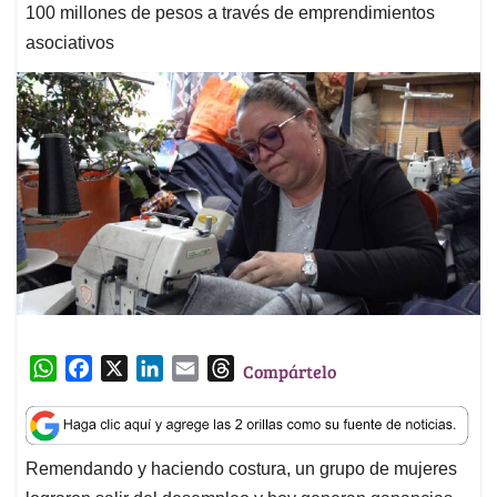
100 millones de pesos a través de emprendimientos
asociativos
W
F
X
L
E
T
Compártelo
h
a
i
m
h
a
c
n
a
r
t
e
k
i
e
Remendando y haciendo costura, un grupo de mujeres
s
b
e
l
a