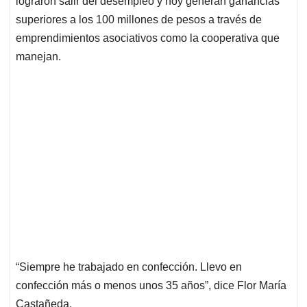
lograron salir del desempleo y hoy generan ganancias
A
o
d
d
p
o
I
s
superiores a los 100 millones de pesos a través de
p
k
n
emprendimientos asociativos como la cooperativa que
manejan.
“Siempre he trabajado en confección. Llevo en
confección más o menos unos 35 años”, dice Flor María
Castañeda.