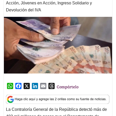
Acción, Jóvenes en Acción, Ingreso Solidario y
Devolución del IVA
W
F
X
L
E
T
Compártelo
h
a
i
m
h
a
c
n
a
r
t
e
k
i
e
La Contraloría General de la República detectó más de
s
b
e
l
a