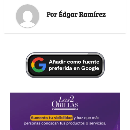
Mujeres emprendedoras
OTAN, estructura obsoleta y
huyen de la crisis financiera
fuente de discordias en
gracias a la economía
Occidente
solidaria
Por
Édgar Ramírez