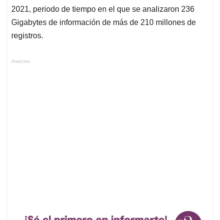
Asimismo, 137 beneficiarios recibieron un subsidio pese
a que ya estaban haciendo parte de la base de datos de
Colpensiones, en la que figuran como pensionados
previos a la fecha de giro del subsidio.
En total, la DIARI identificó 3.087.207 giros por un valor
de más de 402 mil millones de pesos a 390.131
beneficiarios que recibieron estos subsidios en el año
2021, periodo de tiempo en el que se analizaron 236
Gigabytes de información de más de 210 millones de
registros.
Anuncios.