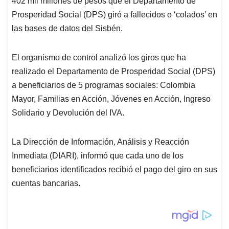
402 mil millones de pesos que el Departamento de
A
o
d
d
p
o
I
s
Prosperidad Social (DPS) giró a fallecidos o ‘colados’ en
p
k
n
las bases de datos del Sisbén.
El organismo de control analizó los giros que ha
realizado el Departamento de Prosperidad Social (DPS)
a beneficiarios de 5 programas sociales: Colombia
Mayor, Familias en Acción, Jóvenes en Acción, Ingreso
Solidario y Devolución del IVA.