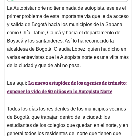
t
e
k
i
e
La Autopista norte no tiene nada de autopista, ese es el
s
b
e
l
a
primer problema de esta importante vía que le da acceso
A
o
d
d
p
o
I
s
y salida de Bogotá hacia los municipios de la Sabana,
p
k
n
como Chía, Tabio, Cajicá y hacia el departamento de
Boyacá y los santanderes. Así lo ha reconocido la
alcaldesa de Bogotá, Claudia López, quien ha dicho en
varias entrevistas que la Autopista norte es una viíta más
de la ciudad y que de ahí no pasa.
La nueva estupidez de los agentes de tránsito:
Lea aquí:
exponer la vida de 50 niños en la Autopista Norte
Todos los días los residentes de los municipios vecinos
de Bogotá, que trabajan dentro de la ciudad; los
estudiantes de los colegios que quedan en el norte, y en
general todos los residentes del norte que tienen que