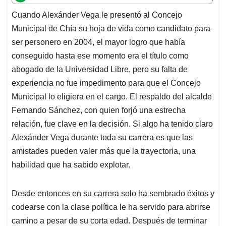
t
e
k
i
e
Cuando Alexánder Vega le presentó al Concejo
s
b
e
l
a
Municipal de Chía su hoja de vida como candidato para
A
o
d
d
p
o
I
s
ser personero en 2004, el mayor logro que había
p
k
n
conseguido hasta ese momento era el título como
abogado de la Universidad Libre, pero su falta de
experiencia no fue impedimento para que el Concejo
Municipal lo eligiera en el cargo. El respaldo del alcalde
Fernando Sánchez, con quien forjó una estrecha
relación, fue clave en la decisión. Si algo ha tenido claro
Alexánder Vega durante toda su carrera es que las
amistades pueden valer más que la trayectoria, una
habilidad que ha sabido explotar.
Desde entonces en su carrera solo ha sembrado éxitos y
codearse con la clase política le ha servido para abrirse
camino a pesar de su corta edad. Después de terminar