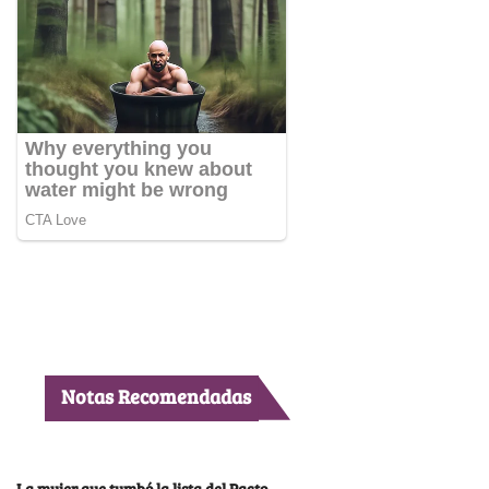
Notas Recomendadas
La mujer que tumbó la lista del Pacto,