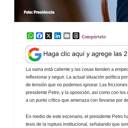
W
F
X
L
E
T
Compártelo
h
a
i
m
h
a
c
n
a
r
t
e
k
i
e
s
b
e
l
a
A
o
d
d
La vaina está caliente y las cosas tienden a empeo
p
o
I
s
reflexionar y seguir. La actual situación política 
p
k
n
de tensión que no podemos ignorar. Las fricciones
presidente Petro, y la oposición, así como con los 
a un punto crítico que amenaza con llevarse por de
En medio de este escenario, el presidente Petro h
tesis de la ruptura institucional, señalando que 