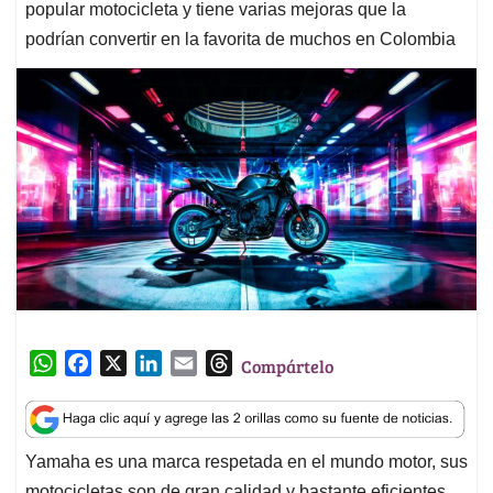
popular motocicleta y tiene varias mejoras que la
podrían convertir en la favorita de muchos en Colombia
W
F
X
L
E
T
Compártelo
h
a
i
m
h
a
c
n
a
r
t
e
k
i
e
Yamaha es una marca respetada en el mundo motor, sus
s
b
e
l
a
motocicletas son de gran calidad y bastante eficientes.