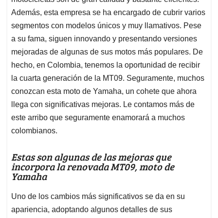
A
o
d
d
p
o
I
s
Además, esta empresa se ha encargado de cubrir varios
p
k
n
segmentos con modelos únicos y muy llamativos. Pese
a su fama, siguen innovando y presentando versiones
mejoradas de algunas de sus motos más populares. De
hecho, en Colombia, tenemos la oportunidad de recibir
la cuarta generación de la MT09. Seguramente, muchos
conozcan esta moto de Yamaha, un cohete que ahora
llega con significativas mejoras. Le contamos más de
este arribo que seguramente enamorará a muchos
colombianos.
Estas son algunas de las mejoras que
incorpora la renovada MT09, moto de
Yamaha
Uno de los cambios más significativos se da en su
apariencia, adoptando algunos detalles de sus