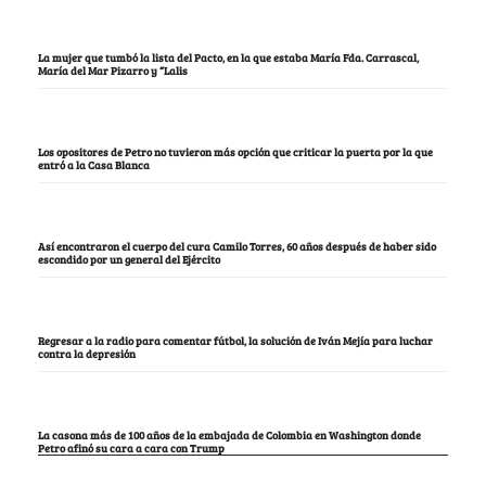
La mujer que tumbó la lista del Pacto, en la que estaba María Fda. Carrascal,
María del Mar Pizarro y “Lalis
Los opositores de Petro no tuvieron más opción que criticar la puerta por la que
entró a la Casa Blanca
Así encontraron el cuerpo del cura Camilo Torres, 60 años después de haber sido
escondido por un general del Ejército
Regresar a la radio para comentar fútbol, la solución de Iván Mejía para luchar
contra la depresión
La casona más de 100 años de la embajada de Colombia en Washington donde
Petro afinó su cara a cara con Trump