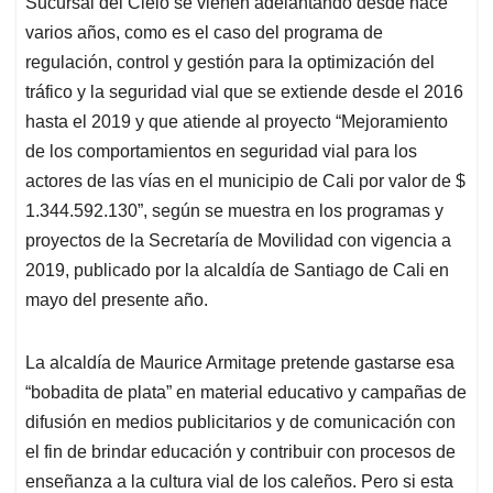
Sucursal del Cielo se vienen adelantando desde hace
A
o
d
d
p
o
I
s
varios años, como es el caso del programa de
p
k
n
regulación, control y gestión para la optimización del
tráfico y la seguridad vial que se extiende desde el 2016
hasta el 2019 y que atiende al proyecto “Mejoramiento
de los comportamientos en seguridad vial para los
actores de las vías en el municipio de Cali por valor de $
1.344.592.130”, según se muestra en los programas y
proyectos de la Secretaría de Movilidad con vigencia a
2019, publicado por la alcaldía de Santiago de Cali en
mayo del presente año.
La alcaldía de Maurice Armitage pretende gastarse esa
“bobadita de plata” en material educativo y campañas de
difusión en medios publicitarios y de comunicación con
el fin de brindar educación y contribuir con procesos de
enseñanza a la cultura vial de los caleños. Pero si esta