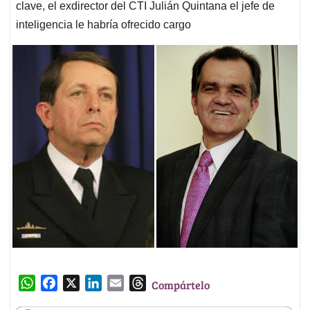
clave, el exdirector del CTI Julián Quintana el jefe de
inteligencia le habría ofrecido cargo
W
F
X
L
E
T
Compártelo
h
a
i
m
h