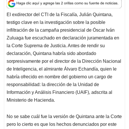
a
c
n
a
r
t
e
k
i
e
El exdirector del CTI de la Fiscalía, Julián Quintana,
s
b
e
l
a
testigo clave en la investigación sobre la posible
A
o
d
d
p
o
I
s
infiltración de la campaña presidencial de Óscar Iván
p
k
n
Zuluaga fue escuchado en declaración juramentada en
la Corte Suprema de Justicia. Antes de rendir su
declaración, Quintana habría sido abordado
sorpresivamente por el director de la Dirección Nacional
de Inteligencia, el almirante Álvaro Echandía, quien le
habría ofrecido en nombre del gobierno un cargo de
responsabilidad: la dirección de la Unidad de
Información y Análisis Financiero (UAIF), adscrita al
Ministerio de Hacienda.
No se sabe cuál fue la versión de Quintana ante la Corte
pero lo cierto es que los hechos denunciados por este