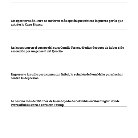
Los opositores de Petro no tuvieron más opción que criticar la puerta por la que
entró a la Casa Blanca
Así encontraron el cuerpo del cura Camilo Torres, 60 años después de haber sido
escondido por un general del Ejército
Regresar a la radio para comentar fútbol, la solución de Iván Mejía para luchar
contra la depresión
La casona más de 100 años de la embajada de Colombia en Washington donde
Petro afinó su cara a cara con Trump