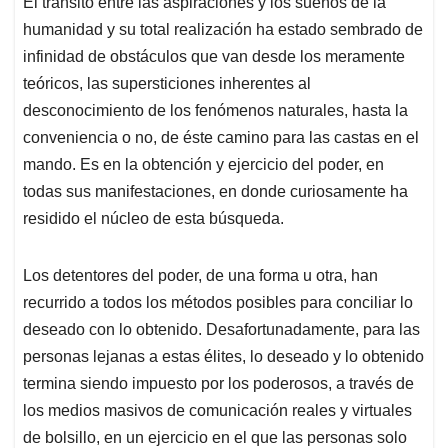
El tránsito entre las aspiraciones y los sueños de la
s
b
e
l
a
humanidad y su total realización ha estado sembrado de
A
o
d
d
p
o
I
s
infinidad de obstáculos que van desde los meramente
p
k
n
teóricos, las supersticiones inherentes al
desconocimiento de los fenómenos naturales, hasta la
conveniencia o no, de éste camino para las castas en el
mando. Es en la obtención y ejercicio del poder, en
todas sus manifestaciones, en donde curiosamente ha
residido el núcleo de esta búsqueda.
Los detentores del poder, de una forma u otra, han
recurrido a todos los métodos posibles para conciliar lo
deseado con lo obtenido. Desafortunadamente, para las
personas lejanas a estas élites, lo deseado y lo obtenido
termina siendo impuesto por los poderosos, a través de
los medios masivos de comunicación reales y virtuales
de bolsillo, en un ejercicio en el que las personas solo