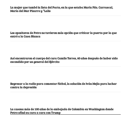
La mujer que tumbó la lista del Pacto, en la que estaba María Fda. Carrascal,
María del Mar Pizarro y “Lalis
Los opositores de Petro no tuvieron más opción que criticar la puerta por la que
entró a la Casa Blanca
Así encontraron el cuerpo del cura Camilo Torres, 60 años después de haber sido
escondido por un general del Ejército
Regresar a la radio para comentar fútbol, la solución de Iván Mejía para luchar
contra la depresión
La casona más de 100 años de la embajada de Colombia en Washington donde
Petro afinó su cara a cara con Trump