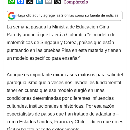
W
F
X
L
E
T
Compártelo
h
a
i
m
h
a
c
n
a
r
t
e
k
i
e
La semana pasada la Ministra de Educación Gina
s
b
e
l
a
Parody anunció que traerá a Colombia “el modelo de
A
o
d
d
p
o
I
s
matemáticas de Singapur y Corea, países que están
p
k
n
punteando en las pruebas Pisa en esta materia y tienen
un modelo específico para enseñar”.
Aunque es importante mirar casos exitosos para salir del
parroquialismo que a veces nos invade, es fundamental
tener en cuenta que ese modelo surgió en unas
condiciones determinadas por diferentes influencias
culturales, institucionales e históricas. Por esa razón
especialistas de países que han tratado de adaptarlo –
como Estados Unidos, Francia y Chile – dicen que no es
fácil ni barato hacerlo exitosamente.