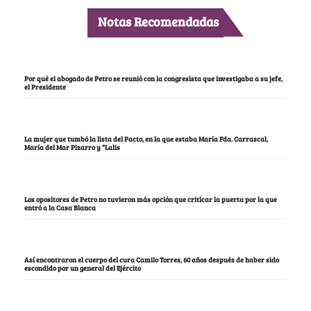
Notas Recomendadas
Por qué el abogado de Petro se reunió con la congresista que investigaba a su jefe,
el Presidente
La mujer que tumbó la lista del Pacto, en la que estaba María Fda. Carrascal,
María del Mar Pizarro y “Lalis
Los opositores de Petro no tuvieron más opción que criticar la puerta por la que
entró a la Casa Blanca
Así encontraron el cuerpo del cura Camilo Torres, 60 años después de haber sido
escondido por un general del Ejército