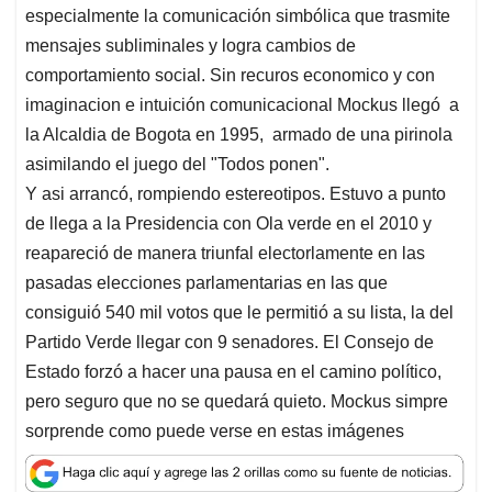
s
b
e
l
a
especialmente la comunicación simbólica que trasmite
A
o
d
d
mensajes subliminales y logra cambios de
p
o
I
s
comportamiento social. Sin recuros economico y con
p
k
n
imaginacion e intuición comunicacional Mockus llegó a
la Alcaldia de Bogota en 1995, armado de una pirinola
asimilando el juego del "Todos ponen".
Y asi arrancó, rompiendo estereotipos. Estuvo a punto
de llega a la Presidencia con Ola verde en el 2010 y
reapareció de manera triunfal electorlamente en las
pasadas elecciones parlamentarias en las que
consiguió 540 mil votos que le permitió a su lista, la del
Partido Verde llegar con 9 senadores. El Consejo de
Estado forzó a hacer una pausa en el camino político,
pero seguro que no se quedará quieto. Mockus simpre
sorprende como puede verse en estas imágenes